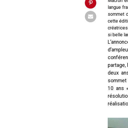
Macron en
langue fra
sommet da
cette édit
créatrices
si belle la
L’annonc
d’ampleu
conféren
partage,
deux ans
sommet j
10 ans «
résoluti
réalisati