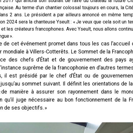
 2017 qui afficha son souhait de faire du château la future Cit
nçaise. Au terme d’un chantier colossal toujours en cours, la Cit
ns 2 ans. Le président a par ailleurs annoncé en même temp
ion 2024 sera la chanteuse Yseult : « Je veux que cela soit un te
 et les créateurs francophones. Avec Yseult, nous allons contin
ngue ».
e de cet événement promet dans tous les cas l’accueil 
r mondiale à Villers-Cotterêts. Le Sommet de la Francopho
ce des chefs d’État et de gouvernement des pays ay
 l’instance suprême de la francophonie en d’autres termes
, il est présidé par le chef d’État ou de gouverneme
usqu’au sommet suivant. Il définit les orientations de l
 de manière à assurer son rayonnement dans le mond
on qu’il juge nécessaire au bon fonctionnement de la F
on de ses objectifs. »