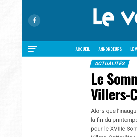
ACCUEIL
ANNONCEURS
LE 
ACTUALITÉS
Le Somm
Villers-
Alors que l’inaugu
la fin du printem
pour le XVIIIe So