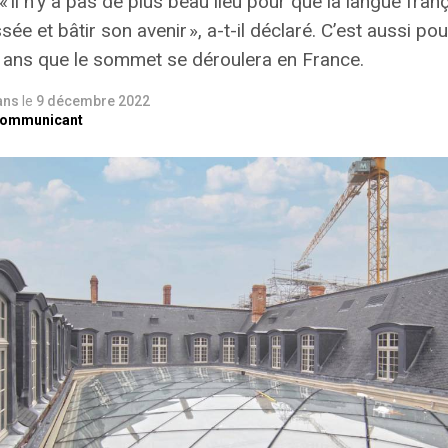
 « Il n’y a pas de plus beau lieu pour que la langue fra
ée et bâtir son avenir », a-t-il déclaré. C’est aussi pou
 ans que le sommet se déroulera en France.
 ans
le
9 décembre 2022
Communicant