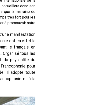
é internationale de la
é accueillera donc son
s que la marraine de
mps très fort pour les
uer à promouvoir notre
d’une manifestation
nie est en effet la
ant le français en
. Organisé tous les
nt du pays hôte du
a Francophonie pour
e. Il adopte toute
rancophonie et à la