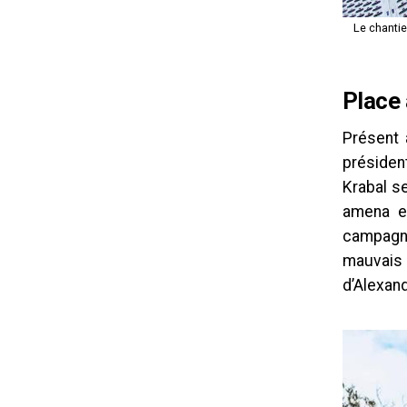
Le chantier
Place 
Présent 
présiden
Krabal se
amena en
campagne
mauvais é
d’Alexan