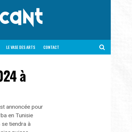
LE VASE DES ARTS
CONTACT
024 à
 est annoncée pour
rba en Tunisie
 se tiendra à