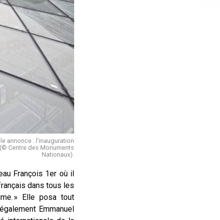
ble annonce : l'inauguration
24 (© Centre des Monuments
Nationaux).
eau François 1er où il
français dans tous les
ume. » Elle posa tout
ut également Emmanuel