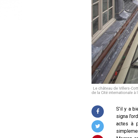
Le château de Villers-Cott
de la Cité internationale
S’il y a b
signa l’or
actes à p
simplemen