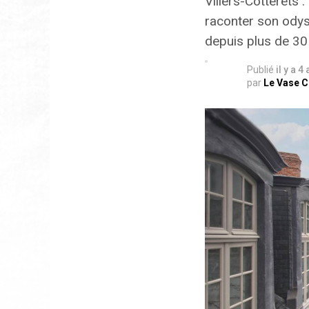
Villers-Cotterêts :
raconter son odyss
depuis plus de 30
Publié
il y a 4
par
Le Vase 