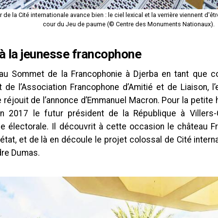
 de la Cité internationale avance bien : le ciel lexical et la verrière viennent d'
cour du Jeu de paume (© Centre des Monuments Nationaux).
à la jeunesse francophone
au Sommet de la Francophonie à Djerba en tant que co
t de l’Association Francophone d’Amitié et de Liaison, 
 réjouit de l’annonce d’Emmanuel Macron. Pour la petite his
 2017 le futur président de la République à Villers-C
 électorale. Il découvrit à cette occasion le château Fr
tat, et de là en découle le projet colossal de Cité interna
dre Dumas.