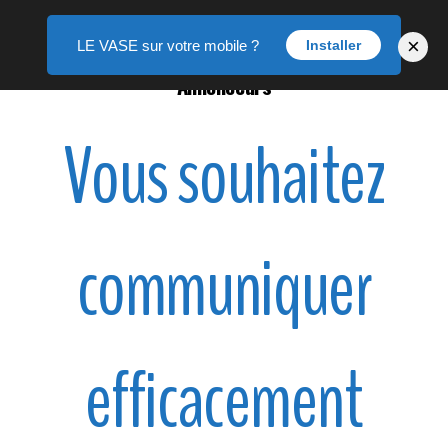
×
LE VASE sur votre mobile ?
Installer
Annonceurs
Vous souhaitez
communiquer
efficacement