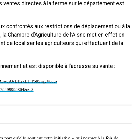
les ventes directes à la ferme sur le département est
ux confrontés aux restrictions de déplacement ou à la
la Chambre d’Agriculture de l’Aisne met en effet en
nt de localiser les agriculteurs qui effectuent de la
ennement et est disponible à l’adresse suivante :
N_ApwqjOvBH2xLTnP595wjyV6oc-
179499999864&z=8
art qu’elle soutient cette initiative « qui permet à la fois de