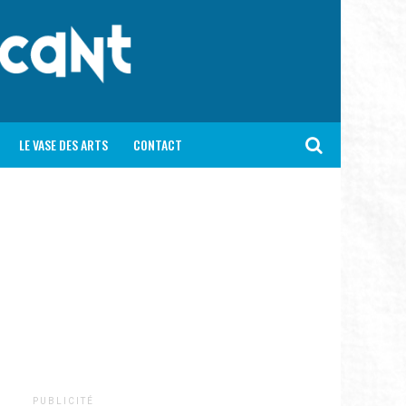
LE VASE DES ARTS
CONTACT
P U B L I C I T É