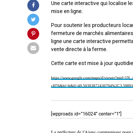
Une carte interactive qui localise 
mise en ligne.
Pour soutenir les producteurs loca
fermeture de marchés alimentaires, 
ligne une carte interactive permetta
vente directe à la ferme.
Cette carte est mise à jour quotidi
https://www.google.com/maps/d/viewer?mid=1
cH76&hl=fr&ll=49.50393872430794%2C3.5989
[wpproads id=”16024″ center=”1″]
La préfecture de l’Aisne communique pour sa p