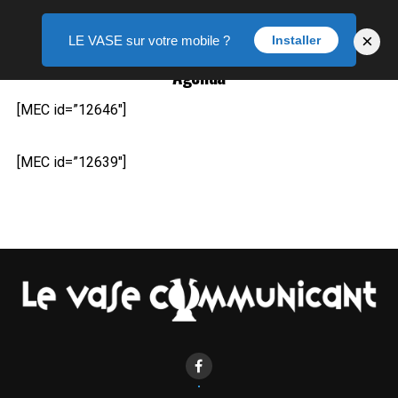
×
LE VASE sur votre mobile ?
Installer
Agenda
[MEC id=”12646″]
[MEC id=”12639″]