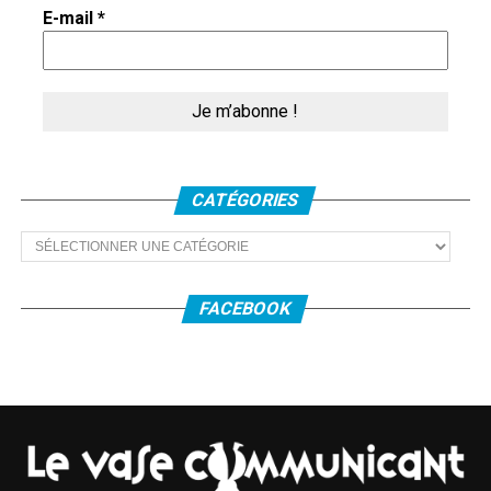
oublier le soir où le grand portail s’est ouvert pour
E-mail
*
admettre
un cheval sans cavalier
, le bruit de ses sabots
faisant valser les échos ?
Quand la
grande
CATÉGORIES
rose de la
Cathédrale
Catégories
a été
soufflée
FACEBOOK
par une
tempête en
janvier
2017 et a
dû être
Camille Perrin entre deux êtres de terre