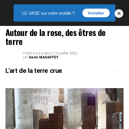
×
LE VASE sur votre mobile ?
Installer
EXPOSITION
Autour de la rose, des êtres de
terre
Publié
il y a 4 ans
le
16 juillet 2022
par
Denis MAHAFFEY
L'art de la terre crue