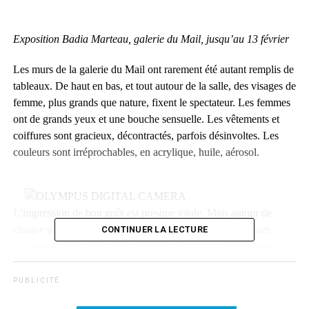
Exposition Badia Marteau, galerie du Mail, jusqu’au 13 février
Les murs de la galerie du Mail ont rarement été autant remplis de
tableaux. De haut en bas, et tout autour de la salle, des visages de
femme, plus grands que nature, fixent le spectateur. Les femmes
ont de grands yeux et une bouche sensuelle. Les vêtements et
coiffures sont gracieux, décontractés, parfois désinvoltes. Les
couleurs sont irréprochables, en acrylique, huile, aérosol.
L’impression de bon goût est presque totale. Mais autour de
chaque tête, et descendant jusqu’aux vêtements, de longues
CONTINUER LA LECTURE
coulures de peinture mettent en question l’ambiance élégante,
révèlent un questionnement de la part du peintre quant à ces
images impeccables.
P U B L I C I T É