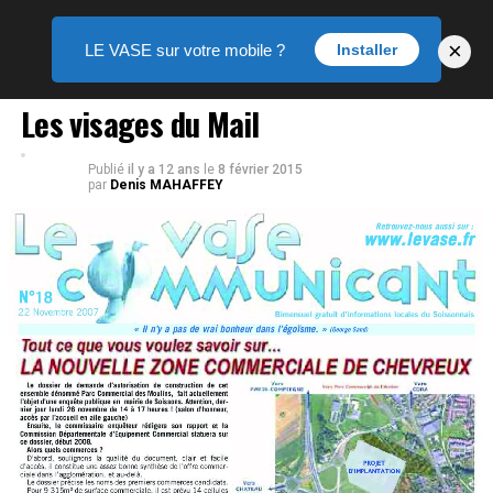
×
LE VASE sur votre mobile ?
Installer
EXPOSITION
Les visages du Mail
Publié
il y a 12 ans
le
8 février 2015
par
Denis MAHAFFEY