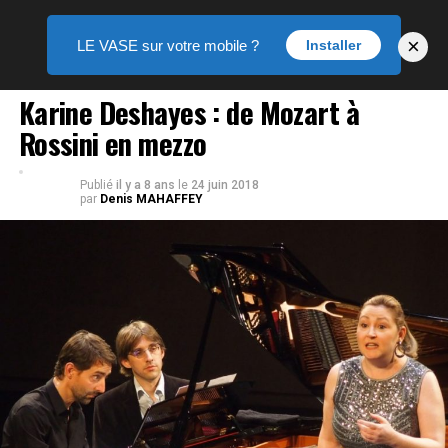
×
LE VASE sur votre mobile ?
Installer
MUSIQUE
Karine Deshayes : de Mozart à
Rossini en mezzo
Publié
il y a 8 ans
le
24 juin 2018
par
Denis MAHAFFEY