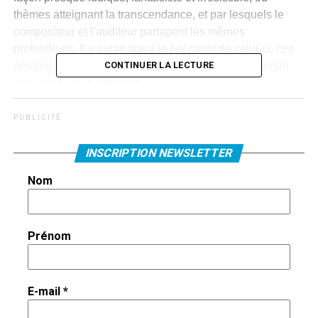
thèmes atteignant la transcendance, et par lesquels le
compositeur et l’auditeur partagent les mêmes
profondeurs. Il y aurait aussi le
bel canto
de celui-ci, ces
CONTINUER LA LECTURE
déluges de notes par lesquels une cantatrice démontre
puis dépasse la virtuosité.
P U B L I C I T É
Karine Deshayes accompagnée par Dominique Plancade, avec Pierre-
Alain Braye-Wepp, présentateur des Concerts de Poche et
INSCRIPTION NEWSLETTER
compositeur, qui tourne les pages
Nom
Karine Deshayes, accompagnée par Dominique
Prénom
Plancade au piano, a fait admirablement face aux défis.
Le pianiste a travaillé avec modestie et conviction, avec le
sourire et un regard attentif vers la soliste.
E-mail
*
La surprise a été l’impact, entre les airs d’opéra, de trois