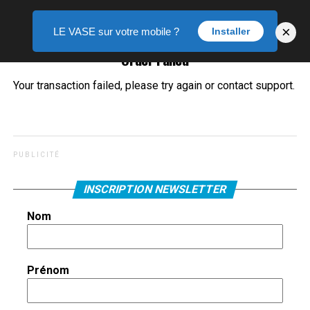
×
LE VASE sur votre mobile ?
Installer
Order Failed
Your transaction failed, please try again or contact support.
P U B L I C I T É
INSCRIPTION NEWSLETTER
Nom
Prénom