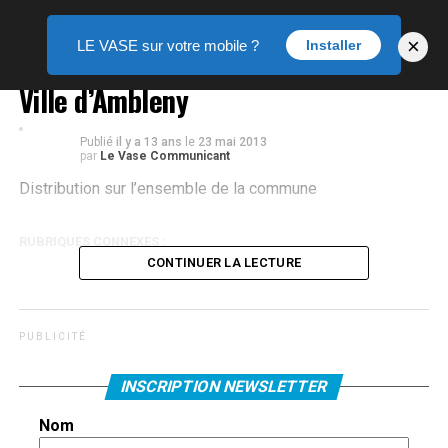
×
LE VASE sur votre mobile ?
Installer
Ville d’Ambleny
Publié
il y a 13 ans
le
23 mai 2013
par
Le Vase Communicant
Distribution sur l’ensemble de la commune
RUBRIQUES CONNEXES :
CONTINUER LA LECTURE
P U B L I C I T É
INSCRIPTION NEWSLETTER
Nom