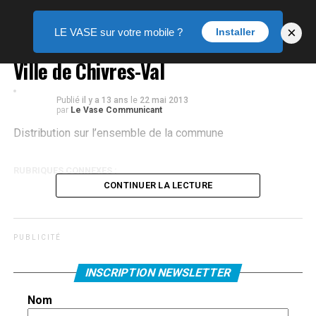
×
LE VASE sur votre mobile ?
Installer
Ville de Chivres-Val
Publié
il y a 13 ans
le
22 mai 2013
par
Le Vase Communicant
Distribution sur l’ensemble de la commune
RUBRIQUES CONNEXES :
CONTINUER LA LECTURE
P U B L I C I T É
INSCRIPTION NEWSLETTER
Nom