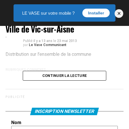
×
LE VASE sur votre mobile ?
Installer
Ville de Vic-sur-Aisne
Publié
il y a 13 ans
le
23 mai 2013
par
Le Vase Communicant
Distribution sur l’ensemble de la commune
RUBRIQUES CONNEXES :
CONTINUER LA LECTURE
P U B L I C I T É
INSCRIPTION NEWSLETTER
Nom