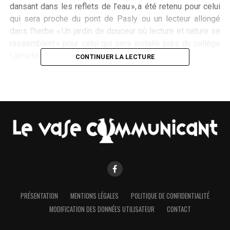
dansant dans les reflets de l’eau », a été retenu pour celui
qui sera proche du pont de Pasly ou un lecteur allongé
dans l’herbe « Un jardin de douceur où lecture et nature se
rassemblent » pour celui qui sera installé près du collège
Lamartine.
CONTINUER LA LECTURE
Durant cinq jours, les participants, locataires de l’Opal, ont
reproduit avec minutie les graphismes aux couleurs très
poppy. « Je n’ai jamais fait cela » reconnait Valérie qui n’a
jamais perdu son sourire. L’artiste avait tout fait pour que
les néophytes se sentent bien : elle avait tracé les
contours et découpé en zones chacune des faces des
conteneurs. « J’ai pensé mes maquettes de façon à
faciliter la tâche des habitants » précise-t-elle. « Elle est
vraiment très sympa » constate Héléna qui regrette d’avoir
d’autres engagements et de n’être présente qu’une demi-
PRÉSENTATION
MENTIONS LÉGALES
POLITIQUE DE CONFIDENTIALITÉ
journée. « C’est chouette comme idée, ça va embellir le
MODIFICATION DES DONNÉES UTILISATEUR
CONTACT
quartier ! » déclare Brigitte qui est venue une journée. « Il
faudrait maintenant que tous les conteneurs de la Ville