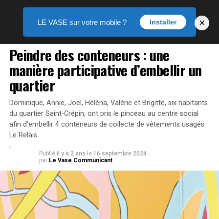
×
LE VASE sur votre mobile ?
Installer
ACTUALITÉS
Peindre des conteneurs : une
manière participative d’embellir un
quartier
Dominique, Annie, Joël, Héléna, Valérie et Brigitte, six habitants
du quartier Saint-Crépin, ont pris le pinceau au centre social
afin d’embellir 4 conteneurs de collecte de vêtements usagés
Le Relais.
Publié
il y a 2 ans
le
16 septembre 2024
par
Le Vase Communicant