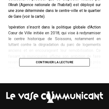
l’Anah (Agence nationale de l’habitat) est déployé sur
une zone déterminée dans le centre-ville et le quartier
de Gare (voir la carte).
’opération s’inscrit dans la politique globale d’Action
Cœur de Ville initiée en 2018, qui vise à redynamiser
le centre historique de Soissons, notamment en
luttant contre la dégradation du parc de logements
anciens et en encourageant leur remobilisation. Ce
faisant, la municipalité affiche son ambition de faire
revenir les familles dans le cœur de ville, au plus près
CONTINUER LA LECTURE
des services et des commerces, dans des logements
remis sur le marché locatif.
L’exemple concret de l’accompagnement à l’OPAH –
RU sur le terrain est la réhabilitation de l’immeuble au
11 rue du Beffroi, au croisement avec la rue du
Collège, un bâtiment emblématique de la
Reconstruction Art-Déco du centre-ville de Soissons.