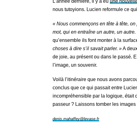
L’année dernière, il y a eu
une nouvelle
nous tutoyions. Lucien reformule ce qu
« Nous commençons en tête à tête, on p
mot, qui en
entraîne un
autre, un autre.
qu’ensemble ils font monter à la surfac
choses à dire s’il savait parler. »
A deux,
de joie, au présent ou dans le passé. E
l’image, un souvenir.
Voilà l’itinéraire que nous avons parco
conclus que ce qui passait entre Lucien
incompréhensible par la logique, était 
passeur ? Laissons tomber les images :
denis.mahaffey@levase.fr