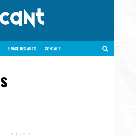
LE VASE DES ARTS
CONTACT
es
P U B L I C I T É