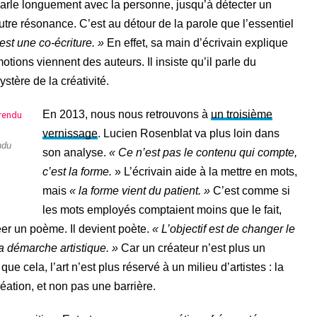
 parle longuement avec la personne, jusqu’à détecter un
tre résonance. C’est au détour de la parole que l’essentiel
st une co-écriture. »
En effet, sa main d’écrivain explique
tions viennent des auteurs. Il insiste qu’il parle du
stère de la créativité.
En 2013, nous nous retrouvons à
un troisième
vernissage
. Lucien Rosenblat va plus loin dans
ndu
son analyse.
« Ce n’est pas le contenu qui compte,
c’est la forme.
» L’écrivain aide à la mettre en mots,
mais
« la forme vient du patient. »
C’est comme si
les mots employés comptaient moins que le fait,
réer un poème. Il devient poète.
« L’objectif est de changer le
 la démarche artistique. »
Car un créateur n’est plus un
ue cela, l’art n’est plus réservé à un milieu d’artistes : la
éation, et non pas une barrière.