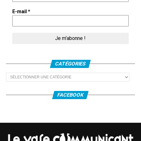
commençant par les idées et brouillons qui
E-mail
*
proliféraient. Cela lui est arrivé de concevoir
une chanson entière dans une nuit, comme de
changer du tout au tout après avoir composé
la musique.
CATÉGORIES
Quand il n’était pas satisfait, il retravaillait sans
Catégories
répit. L’inspiration pour
« Quand tu nais
Terrien »
vient d’une phrase aperçue sur une
FACEBOOK
affiche à Besançon, longuement développée
pour élaborer ses homonymes :
« Quand tu
n’étais rien, quand tu nais t’es rien »
, . Le
dernier couplet, où on passe de la naissance à