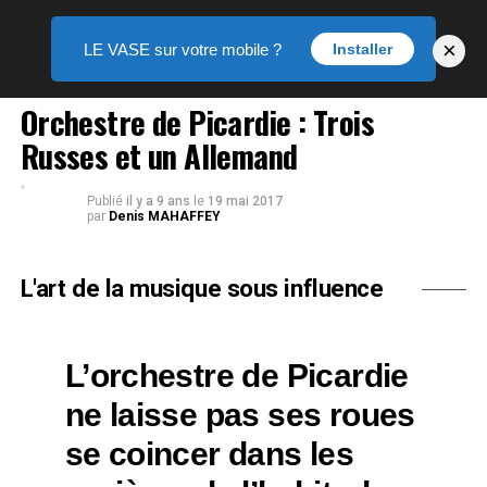
×
LE VASE sur votre mobile ?
Installer
MUSIQUE
Orchestre de Picardie : Trois
Russes et un Allemand
Publié
il y a 9 ans
le
19 mai 2017
par
Denis MAHAFFEY
L'art de la musique sous influence
L’orchestre de Picardie
ne laisse pas ses roues
se coincer dans les