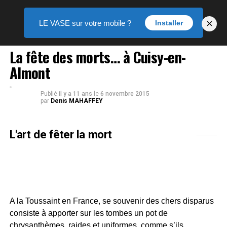
×
LE VASE sur votre mobile ?
Installer
PORTRAIT
La fête des morts… à Cuisy-en-
Almont
Publié
il y a 11 ans
le
6 novembre 2015
par
Denis MAHAFFEY
L'art de fêter la mort
A la Toussaint en France, se souvenir des chers disparus
consiste à apporter sur les tombes un pot de
chrysanthèmes, raides et uniformes, comme s’ils