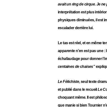
avait un ring de cirque. Je ne 
interprétation est plus intéri
physiques diminuées, il est i
escalader derrière lui.
Le tas est réel, et en même 
apparente n’en est pas une : 
échafaudage pour donner l’im
centaines de chaises”
expliqu
Le Fétichiste
, seul texte dram
et publié dans le recueil
Le C
choquant même. Il est philos
que manie si bien Tournier n’