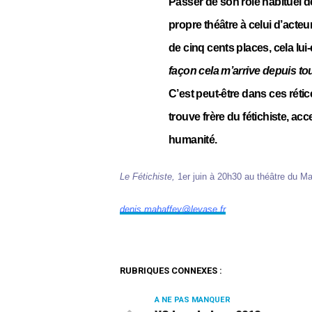
Passer de son rôle habituel d
propre théâtre à celui d’acteu
de cinq cents places, cela lui-
façon cela m’arrive depuis t
C’est peut-être dans ces rétice
trouve frère du fétichiste, ac
humanité.
Le Fétichiste,
1er juin à 20h30 au théâtre du Ma
denis.mahaffey@levase.fr
RUBRIQUES CONNEXES :
A NE PAS MANQUER