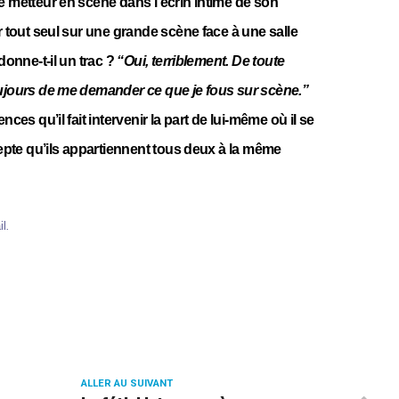
e metteur en scène dans l’écrin intime de son
r tout seul sur une grande scène face à une salle
donne-t-il un trac ?
“Oui, terriblement. De toute
oujours de me demander ce que je fous sur scène.”
nces qu’il fait intervenir la part de lui-même où il se
cepte qu’ils appartiennent tous deux à la même
il
.
ALLER AU SUIVANT