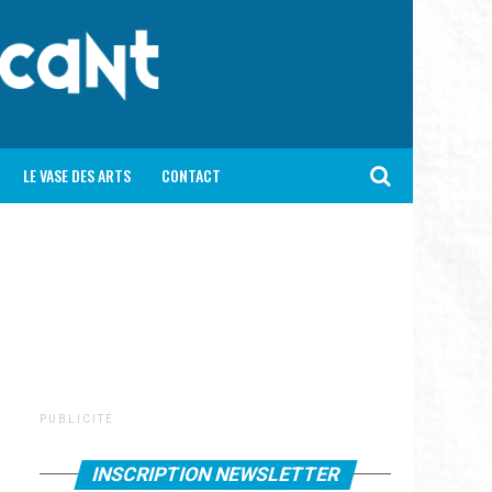
LE VASE DES ARTS
CONTACT
P U B L I C I T É
INSCRIPTION NEWSLETTER