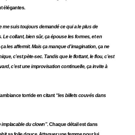
t élégantes.
. Je me suis toujours demandé ce qui a le plus de
. Le collant, bien sûr, ça épouse les formes, et en
 ça les affermit. Mais ça manque d’imagination, ça ne
ique, c’est pète-sec. Tandis que le flottant, le flou, c’est
avard, c’est une improvisation continuelle, ça invite à
 l’ambiance torride en citant
“les billets couvés dans
e implacable du clown”
. Chaque détail est dans
i trahit sa folie douce. Attaquer une femme pour lui