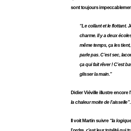
sont toujours impeccablemen
“Le collant et le flottant
charme. Il y a deux écoles
même temps, ça les tient,
parle pas. C’est sec, lacon
ça qui fait rêver ! C’est b
glisser la main.”
Didier Viéville illustre encore
la chaleur moite de l’aisselle”
.
Il voit Martin suivre
“la logiqu
l’ordre, c’est leur totalité qu