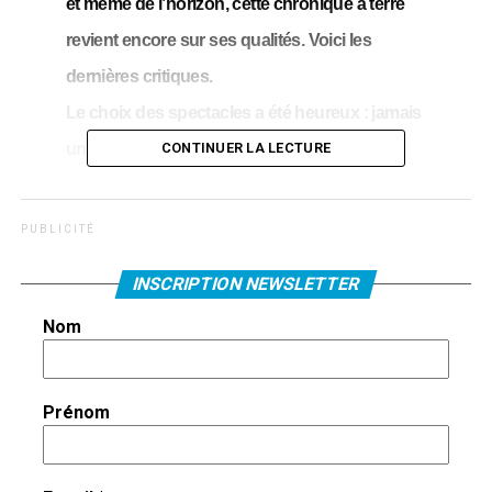
et même de l’horizon, cette chronique à terre
revient encore sur ses qualités. Voici les
dernières critiques.
Le choix des spectacles a été heureux : jamais
une production vite faite, routinière, suivant
CONTINUER LA LECTURE
une recette trop connue. Les voir l’un après
l’autre a été remuant, excitant, émouvant,
P U B L I C I T É
hilarant. Le théâtre des petites formes est
INSCRIPTION NEWSLETTER
vigoureux, et la longue expérience des
Nom
prospecteurs
VO
les aide à savoir où il faut
creuser pour trouver de l’or.
Les salles n’ont pas toujours été pleines et les
Prénom
sièges vides laissent la place à un petit vent
froid. Espérons que nous pourrons encore