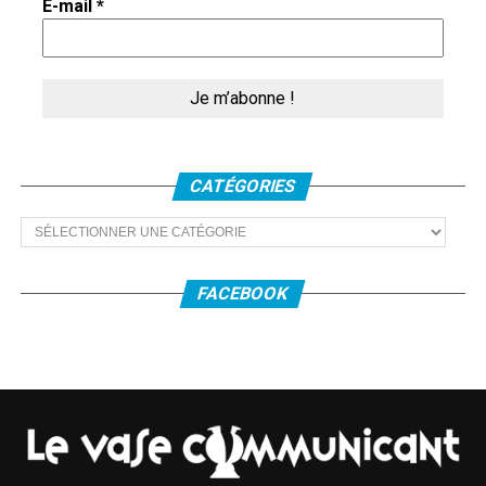
E-mail
*
nous réchauffer ensemble l’année prochaine.
_____________________________________
Bruxelles / Brüssel
CATÉGORIES
Catégories
La qualité qui a fait de
Poupette in Bruxelles
un
choix retentissant pour clore
VO en
FACEBOOK
Soissonnais
2018 est sa transparence. Dans
ce « spectacle de marionnettes, musical et
vidéo », comme il est défini dans le
programme, tous les moyens, de la
manipulation de marionnettes à la musique,
des séquences vidéo aux ombres chinoises,