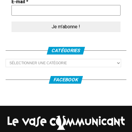
E-mail
*
Tony Harrisson n’a pas fait du texte une pièce : il reste un
récit. Il y a deux voix : la vivante sur scène, l’autre en
« off », comme si les mots échappent parfois à l’homme,
qui ne peut que les écouter impuissant.
C’est avec le corps qu’il joue ce que dit le texte. Le
découragement, le désespoir, les violences se voient
CATÉGORIES
dans son corps, qui s’use au fur et à mesure ; il finit voûté
et hagard.
Catégories
Au fond la question que pose Primo Levi est si, privé de
tout libre arbitre, un homme garde son humanité. Et au
FACEBOOK
fond sa réponse est que, oui, un homme reste un homme.
La dignité est innée : l’autre peut la violer, mais non pas la
prendre.
Tony Harrisson a une
présence et une force sur scène déjà vues dans
« Pulvérisés » en novembre dernier, où il était