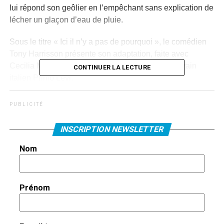
lui répond son geôlier en l’empêchant sans explication de
lécher un glaçon d’eau de pluie.
Sous le titre « Ici il n’y a pas de pourquoi », le comédien
Tony Harrisson présente son adaptation, faite avec
Cecilia Mazur, de « Si c’est un homme » de l’écrivain
CONTINUER LA LECTURE
italien Primo Levi.
Le livre décrit sa vie à Auschwitz de 1944 à 1945, un
P U B L I C I T É
cauchemar sans être un rêve. Les détails de ses
souffrances physiques et mentales, des humiliations, de
INSCRIPTION NEWSLETTER
la cruauté désinvolte sont décrits plutôt que dénoncés, ce
qui donne sa force à son écriture
Nom
De l’arrivée en train de bestiaux, sans pouvoir manger ni
boire, jusqu’aux bombardements qui font fuir les gardiens,
Prénom
les adaptateurs ont choisi les épisodes les plus
éloquents.