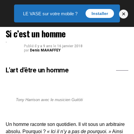
×
LE VASE sur votre mobile ?
Installer
THÉÂTRE
Si c’est un homme
Publié
il y a 9 ans
le
16 janvier 2018
par
Denis MAHAFFEY
L'art d'être un homme
Tony Harrison avec le musicien Guitòti
Un homme raconte son quotidien. Il vit sous un arbitraire
absolu. Pourquoi ?
« Ici il n’y a pas de pourquoi. »
Ainsi