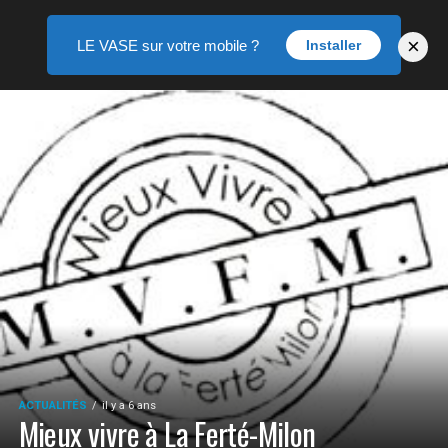
×
LE VASE sur votre mobile ?
Installer
ACTUALITÉS
il y a 6 ans
Mieux vivre à La Ferté-Milon