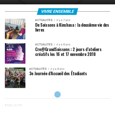
VIVRE ENSEMBLE
ACTUALITÉS
il y a 7 ans
De Soissons à Kinshasa : la deuxième vie des
livres
ACTUALITÉS
il y a 8 ans
Cre@GrandSoissons : 2 jours d’ateliers
créatifs les 16 et 17 novembre 2018
ACTUALITÉS
il y a 8 ans
3e Journée d’Accueil des Étudiants
P U B L I C I T É