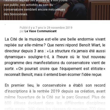
l’adhésion auprès des artistes et a vite trouvé
son public, ses activités au sein du
conservatoire semblent encore méconnues
des Soissonnais.
Publié
il y a 7 ans
le
29 novembre 2019
par
Le Vase Communicant
La Cité de la musique est-elle une belle endormie vivant
repliée sur elle-même ? Que nenni répond Benoît Wiart, le
directeur depuis 3 ans : « La structure n’a jamais été aussi
dynamique » souligne-t-il, à l’heure où le tout nouveau
programme des manifestations du conservatoire vient de
sortir. « On pourrait croire que l’équipement est élitiste »
reconnaît Benoît, mais il entend bien écorner l’idée reçue.
En premier lieu, le conservatoire a établi son record
d’inscriptions à la rentrée 2019 depuis sa création, avant
même l’ouverture de la Cité sur le parc Gouraud. Plus de
600 élèves évoluent dans les différentes disciplines
cette année : 360 dans les classes de musique, 200 dans