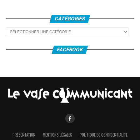
CATÉGORIES
Catégories
FACEBOOK
Car les actions de la CMD s’exportent également « hors-
les-murs » : 3 200 élèves de 38 établissements différents
ont même participé aux activités des deux intervenants à
l’extérieur l’an passé. S’il fallait encore démontrer l’état
d’esprit qui anime les lieux, Benoît Wiart cite à la volée : «
Les scènes ouvertes une fois par mois les mardis ou
mercredis à 18h30, la pause musicale sur le parvis en mai
et juin, la mise à disposition des studios d’enregistrement
ou les rencontres avec les autres conservatoires. »
Les équipes dirigeante et enseignante de la CMD
PRÉSENTATION
MENTIONS LÉGALES
POLITIQUE DE CONFIDENTIALITÉ
s’arrêtent-elles là dans leurs actions ? La réponse est