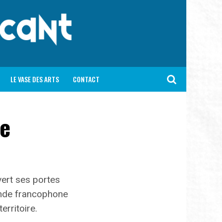
LE VASE DES ARTS
CONTACT
ue
vert ses portes
monde francophone
erritoire.