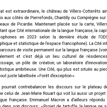
at est extraordinaire, le château de Villers-Cotterêts a
s aux côtés de Pierrefonds, Chantilly ou Compiègne sur l
eaux de Picardie. Maintenant placée sur la carte, Viller
tant que Cité internationale de la langue française, la cap
cophones en 2023 selon la dernière étude de l’ODSE
ique et statistique de l’espace francophone). La Cité inte
arcours de visite permanent sur la langue française (voir
lement et c’est déjà un lieu culturel de résidence
tissage, un pôle de création, un laboratoire d’innovati
istique ambitieuse. Une Cité, qui plus est située au pie
tout juste labellisée « Forêt d’exception ».
i pourrait contrebalancer les discours sur le plateau 
e celui de Jean-Marie Rouart qui voit lui aussi un projet 
ngue française. Emmanuel Macron a d’ailleurs répondu 
 dans son discours : « Projet de tartuffe, la langue ne