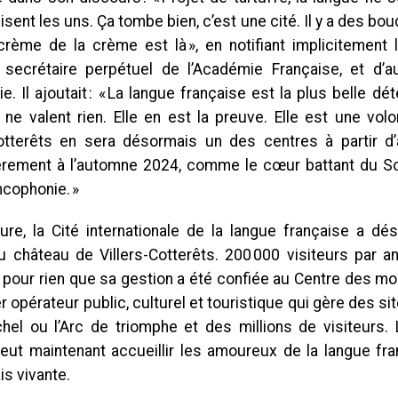
sent les uns. Ça tombe bien, c’est une cité. Il y a des bou
crème de la crème est là », en notifiant implicitement
 secrétaire perpétuel de l’Académie Française, et d
e. Il ajoutait : « La langue française est la plus belle d
 ne valent rien. Elle en est la preuve. Elle est une vol
Cotterêts en sera désormais un des centres à partir d’
ièrement à l’automne 2024, comme le cœur battant du S
ncophonie. »
eure, la Cité internationale de la langue française a d
u château de Villers-Cotterêts. 200 000 visiteurs par a
s pour rien que sa gestion a été confiée au Centre des m
r opérateur public, culturel et touristique qui gère des 
chel ou l’Arc de triomphe et des millions de visiteurs. 
ut maintenant accueillir les amoureux de la langue fra
is vivante.