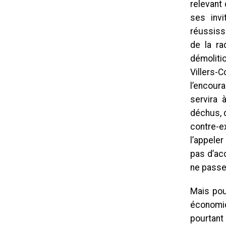
relevant 
ses invi
réussissa
de la ra
démolitio
Villers-C
l’encoura
servira à
déchus, 
contre-e
l’appeler
pas d’acc
ne passe 
Mais pour
économiqu
pourtant