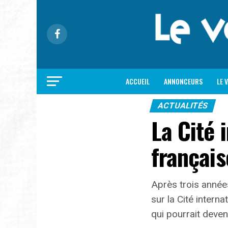
ACCUEIL
ANNONCEURS
LE 
ACTUALITÉS
La Cité 
français
Après trois années
sur la Cité intern
qui pourrait deven