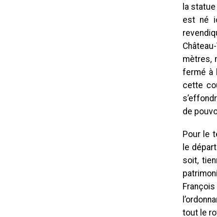
la statue
est né i
revendiqu
Château-
mètres, 
fermé à l
cette co
s’effondr
de pouvoi
Pour le 
le départ
soit, tie
patrimoni
Françoi
l’ordonna
tout le r