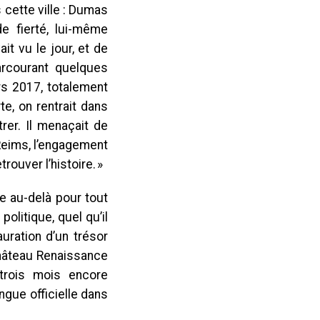
 cette ville : Dumas
e fierté, lui-même
it vu le jour, et de
parcourant quelques
rs 2017, totalement
te, on rentrait dans
rer. Il menaçait de
 Reims, l’engagement
rouver l’histoire. »
e au-delà pour tout
olitique, quel qu’il
auration d’un trésor
 château Renaissance
trois mois encore
ngue officielle dans