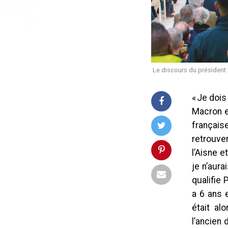
Le discours du président E
« Je dois
Macron en
français
retrouve
l’Aisne e
je n’aura
qualifie 
a 6 ans 
était al
l’ancien