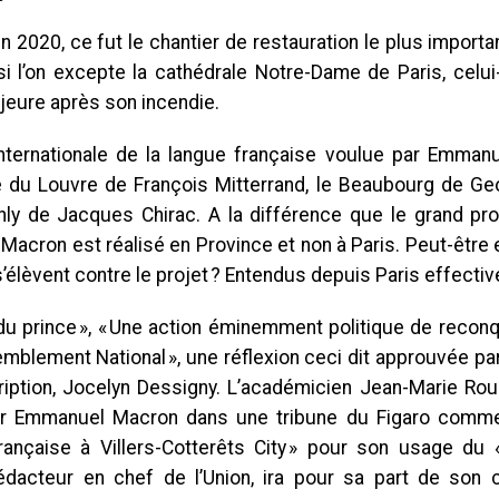
 2020, ce fut le chantier de restauration le plus import
si l’on excepte la cathédrale Notre-Dame de Paris, celui
jeure après son incendie.
internationale de la langue française voulue par Emmanu
 du Louvre de François Mitterrand, le Beaubourg de Ge
nly de Jacques Chirac. A la différence que le grand pro
acron est réalisé en Province et non à Paris. Peut-être 
s’élèvent contre le projet ? Entendus depuis Paris effectiv
 du prince », « Une action éminemment politique de recon
mblement National », une réflexion ceci dit approuvée par
ription, Jocelyn Dessigny. L’académicien Jean-Marie Roua
r Emmanuel Macron dans une tribune du Figaro comme «
rançaise à Villers-Cotterêts City » pour son usage du « f
édacteur en chef de l’Union, ira pour sa part de son