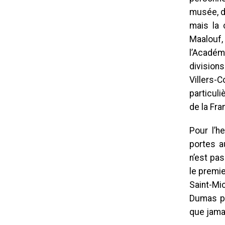
musée, di
mais la 
Maalouf,
l’Académi
divisions
Villers-
particul
de la Fra
Pour l’h
portes a
n’est pa
le premie
Saint-Mi
Dumas pe
que jama