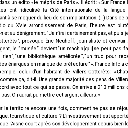
dans un édito « le mépris de Paris ». Il écrit : « Sur France
tés ont ridiculisé la Cité internationale de la langue
nt à se moquer du lieu de son implantation. (…) Dans ce 
dio du XVIe arrondissement de Paris, l’heure est plutô
n et au dénigrement. “ Je n’irai certainement pas, et puis 
otterêts “, provoque Éric Neuhoff, journaliste et écrivain
gent, le “ musée “ devient “ un machin [qui] ne peut pas 
 rien “, “ une bibliothèque améliorée “, “ un truc pour r
des énarques en manque de préfecture “ ». France Info a 
xemple, celui d’un habitant de Villers-Cotterêts : « Ch
 comme ça, dit-il. Une grande majorité des gens de Ville
ord avec tout ce qui se passe. On arrive à 210 millions d
pas. On aurait pu mettre cet argent ailleurs. »
 le territoire encore une fois, comment ne pas se réjoui
e, touristique et culturel ? L’investissement est apporté p
 que l’Aisne court après son développement depuis bien 