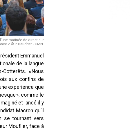
d’une matinée de direct sur
ance 2 © P. Baudrier - CMN.
e président Emmanuel
tionale de la langue
s-Cotterêts. « Nous
lois aux confins de
t une expérience que
tanesque », comme le
imaginé et lancé il y
ndidat Macron qu’il
en se tournant vers
ur Mouflier, face à