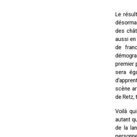
Le résult
désormai
des chât
aussi en 
de fran
démograph
premier p
sera éga
d’appren
scène art
de Retz, 
Voilà qu
autant qu
de la la
personne