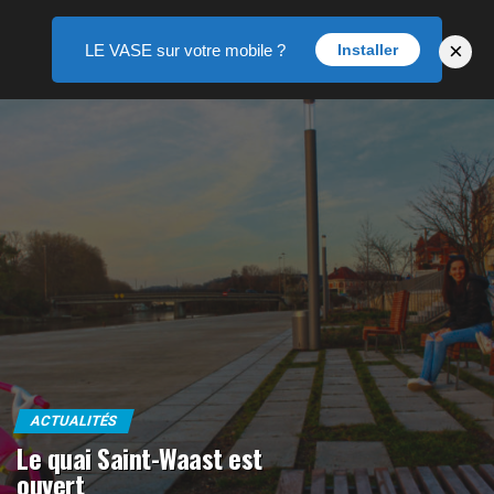
×
LE VASE sur votre mobile ?
Installer
ACTUALITÉS
Le quai Saint-Waast est
ouvert