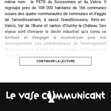
même nom : le PETR du Soissonnais et du Valois. Il
regroupe près de 108 000 habitants de 166 communes
issues des quatre communautés de communes et d’agglo
de l’arrondissement, à savoir GrandSoissons, Retz-en-
Valois, Val de l’Aisne et canton d’Oulchy-le-Château. Ses
enjeux sont d’enrayer le déclin industriel qu’a connu ce
territoire et d’engager la reconversion pour son
développement. Les problématiques de l’aménagement
du territoire et de la mobilité sont au cœur de l’action, cela
implique :
CONTINUER LA LECTURE
L’achèvement de la mise en 2×2 voies de la RN2.
La rénovation de la ligne TER Laon – Paris et
l’électrification de la ligne P La Ferté-Milon – Paris.
L’interconnexion ferroviaire à Roissy par la
réalisation du projet de « la virgule », c’est-à-dire le
branchement de 1,5 km pour relier la ligne vers
Paris à la voie du TGV Est, «
une étude de la SNCF