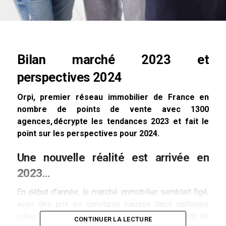
Bilan marché 2023 et
perspectives 2024
Orpi, premier réseau immobilier de France en
nombre de points de vente avec 1300
agences, décrypte les tendances 2023 et fait le
point sur les perspectives pour 2024.
Une nouvelle réalité est arrivée en
2023…
En début d’année, le marché immobilier semblait figé,
avec des prix en constante hausse dans certaines
villes. En raison de conditions d’obtention de crédit de
CONTINUER LA LECTURE