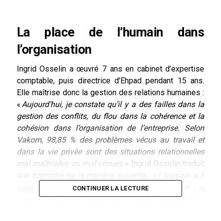
La place de l’humain dans
l’organisation
Ingrid Osselin a œuvré 7 ans en cabinet d’expertise
comptable, puis directrice d’Ehpad pendant 15 ans.
Elle maîtrise donc la gestion des relations humaines :
«
Aujourd’hui, je constate qu’il y a des failles dans la
gestion des conflits, du flou dans la cohérence et la
cohésion dans l’organisation de l’entreprise. Selon
Vakom, 98,85 % des problèmes vécus au travail et
dans la vie privée sont des situations relationnelles
mal maîtrisées ou mal vécues.
» Ingrid Osselin traduit
son approche de la manière suivante : «
L’humain a 5
e
e
sens. Le 6
étant l’intuition, je travaille sur le 7
: le
CONTINUER LA LECTURE
sens de l’humain. J’optimise le capital humain pour
atteindre une performance durable et cohérente de