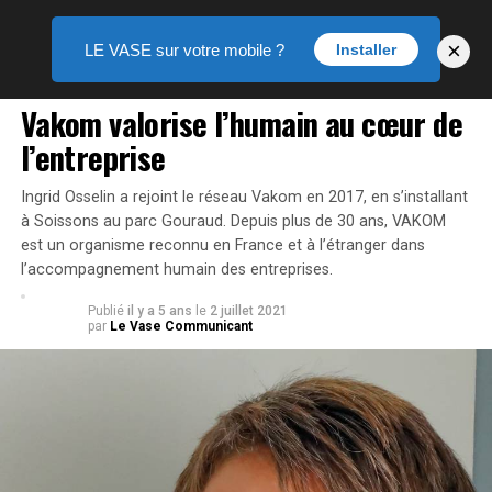
×
LE VASE sur votre mobile ?
Installer
PUBLIREPORTAGE
Vakom valorise l’humain au cœur de
l’entreprise
Ingrid Osselin a rejoint le réseau Vakom en 2017, en s’installant
à Soissons au parc Gouraud. Depuis plus de 30 ans, VAKOM
est un organisme reconnu en France et à l’étranger dans
l’accompagnement humain des entreprises.
Publié
il y a 5 ans
le
2 juillet 2021
par
Le Vase Communicant