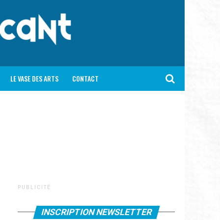
LE VASE DES ARTS
CONTACT
P U B L I C I T É
INSCRIPTION NEWSLETTER