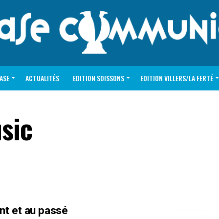
VASE
ACTUALITÉS
EDITION SOISSONS
EDITION VILLERS/LA FERTÉ
sic
ent et au passé