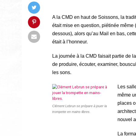
A la CMD en haut de Soissons, la tradi
était mise en question, piétinée même (v
dessous), alors qu’au Mail en bas, cette
était à l’honneur.
La journée à la CMD faisait partie de l
de produire, écouter, examiner, bouscul
les sons.
Les sall
même un 
places o
Clément Lebrun se prépare à jouer la
architec
trompette en mains-libres.
nouvel a
La form