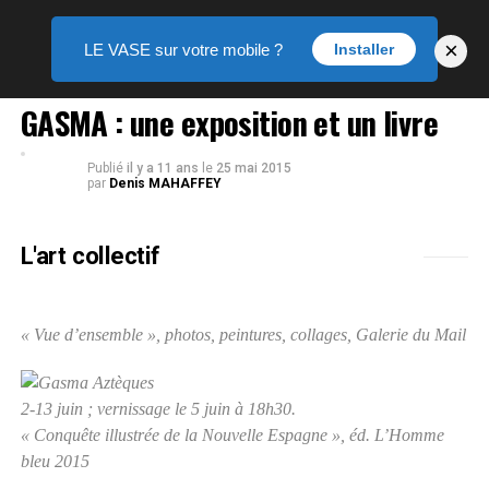
×
LE VASE sur votre mobile ?
Installer
EXPOSITION
GASMA : une exposition et un livre
Publié
il y a 11 ans
le
25 mai 2015
par
Denis MAHAFFEY
L'art collectif
« Vue d’ensemble », photos, p
eintures, collages, Galerie du Mail
2-13 juin ; vernissage le 5 juin à 18h30.
« Conquête illustrée de la Nouvelle Espagne », éd. L’Homme
bleu 2015