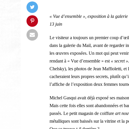
« Vue d’ensemble », exposition à la galerie
13 juin
Le visiteur a toujours un premier coup d’œi
dans la galerie du Mail, avant de regarder i
les œuvres exposées. Un mot qui peut venir à
rendant à « Vue d’ensemble » est
« secret »
Chelsky), les photos de Jean Maffioletti, e
cacheraient leurs propres secrets, plutôt qu’i
l’affiche de l’exposition deux femmes tournen
Michel Gasqui avait déjà exposé ses maisons
Mais cette fois elles sont abandonnées et ba
passés. Le petit magasin de coiffure
art no
métalliques sont baissés sur la vitrine et la p
Que se trouve-t-il derrière ?