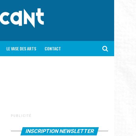
LE VASE DES ARTS
CONTACT
P U B L I C I T É
INSCRIPTION NEWSLETTER