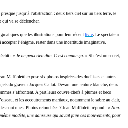
resque jusqu’à l’abstraction : deux tiers ciel sur un tiers terre, le
qui va se déclencher.
matiques que les illustrations pour leur récent
livre
. Le spectateur
si accepter l’énigme, rester dans une incertitude imaginative.
léchit :
« Je ne peux rien dire. C’est comme ça. »
Si c’est un secret,
ean Maffioletti expose six photos inspirées des duellistes et autres
ujets du graveur Jacques Callot. Devant une tenture blanche, deux
emmes s’affrontent. A part leurs couvre-chefs à plumes et becs
’oiseau, et les accoutrements martiaux, notamment le sabre au clair,
lles sont nues. Photos retouchées ? Jean Maffioletti répond :
« Non.
le même modèle, une danseuse qui savait faire ces mouvements, pour