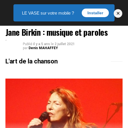
×
LE VASE sur votre mobile ?
Installer
LE VASE DES ARTS
Jane Birkin : musique et paroles
Publié
il y a 5 ans
le
2 juillet 2021
par
Denis MAHAFFEY
L'art de la chanson