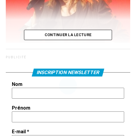
CONTINUER LA LECTURE
P U B L I C I T É
INSCRIPTION NEWSLETTER
Jane Birkin sur la scène du Mail
Nom
Quatre musiciens jouent, chacun dans un cercle de lumière
rouge. Au milieu un rayon blanc crée un puits de lumière
blanche pour accueillir Jane Birkin au Mail. Habillée en
Prénom
veste gris foncé à rayures fines, jean noir et baskets
blancs, un pouce accroché dans sa poche de gauche, elle
avance à petits pas, les genoux légèrement pliés. C’est un
E-mail
*