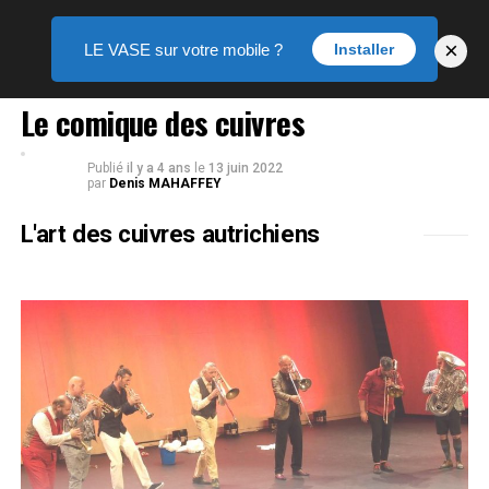
×
LE VASE sur votre mobile ?
Installer
LE VASE DES ARTS
Le comique des cuivres
Publié
il y a 4 ans
le
13 juin 2022
par
Denis MAHAFFEY
L'art des cuivres autrichiens