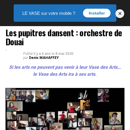
×
LE VASE sur votre mobile ?
Installer
LE VASE DES ARTS
Les pupitres dansent : orchestre de
Douai
Publié
il y a 6 ans
le
8 mai 2020
par
Denis MAHAFFEY
Si les arts ne peuvent pas venir à leur Vase des Arts…
le Vase des Arts ira à ses arts.