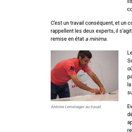
Il
co
C’est un travail conséquent, et un c
rappellent les deux experts, il s’ag
remise en état
a minima
.
Le
So
où
pa
l
s
Ev
Antoine Leménager au travail.
dé
ap
re