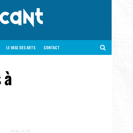
LE VASE DES ARTS
CONTACT
 à
P U B L I C I T É