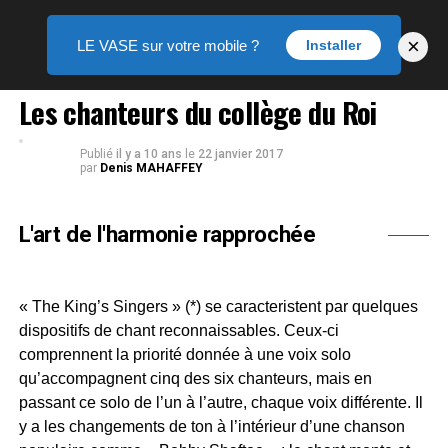
×
LE VASE sur votre mobile ?
Installer
MUSIQUE
Les chanteurs du collège du Roi
Publié
il y a 10 ans
le
22 janvier 2017
par
Denis MAHAFFEY
L'art de l'harmonie rapprochée
« The King’s Singers » (*) se caracteristent par quelques
dispositifs de chant reconnaissables. Ceux-ci
comprennent la priorité donnée à une voix solo
qu’accompagnent cinq des six chanteurs, mais en
passant ce solo de l’un à l’autre, chaque voix différente. Il
y a les changements de ton à l’intérieur d’une chanson