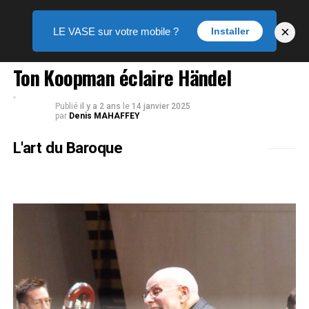
×
LE VASE sur votre mobile ?
Installer
LE VASE DES ARTS
Ton Koopman éclaire Händel
Publié
il y a 2 ans
le
14 janvier 2025
par
Denis MAHAFFEY
L'art du Baroque