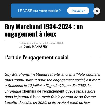
×
LE VASE sur votre mobile ?
Installer
LE VASE DES ARTS
Guy Marchand 1934-2024 : un
engagement à deux
Publié
il y a 2 ans
le
20 juillet 2024
par
Denis MAHAFFEY
L'art de l'engagement social
Guy Marchand, instituteur retraité, ancien athlète, choriste,
mais connu surtout pour son engagement social, est mort
à Soissons le 12 juillet à l’âge de 90 ans. En 2007, la
chronique
Chemins de l’engagement
que je tenais alors
dans le journal l’
Union
avait fait le portrait de sa femme
Lucette, décédée en 2020, et ils avaient parlé de leur