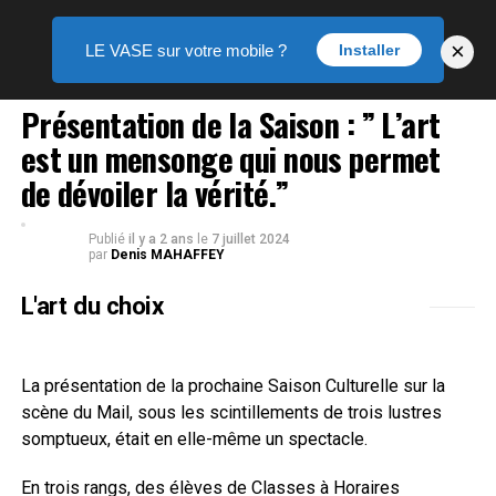
×
LE VASE sur votre mobile ?
Installer
DANSE
Présentation de la Saison : ” L’art
est un mensonge qui nous permet
de dévoiler la vérité.”
Publié
il y a 2 ans
le
7 juillet 2024
par
Denis MAHAFFEY
L'art du choix
La présentation de la prochaine Saison Culturelle sur la
scène du Mail, sous les scintillements de trois lustres
somptueux, était en elle-même un spectacle.
En trois rangs, des élèves de Classes à Horaires