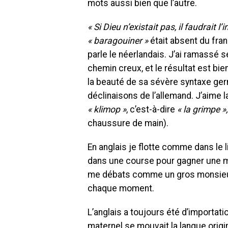
mots aussi bien que l’autre.
« Si Dieu n’existait pas, il faudrait l’
« baragouiner »
était absent du franç
parle le néerlandais. J’ai ramassé 
chemin creux, et le résultat est bi
la beauté de sa sévère syntaxe ger
déclinaisons de l’allemand. J’aime 
« klimop »
, c’est-à-dire
« la grimpe »
chaussure de main).
En anglais je flotte comme dans le l
dans une course pour gagner une mé
me débats comme un gros monsieur 
chaque moment.
L’anglais a toujours été d’importati
maternel se mouvait la langue orig