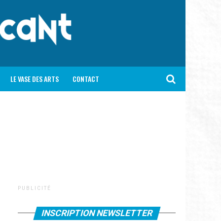
LE VASE DES ARTS
CONTACT
P U B L I C I T É
INSCRIPTION NEWSLETTER