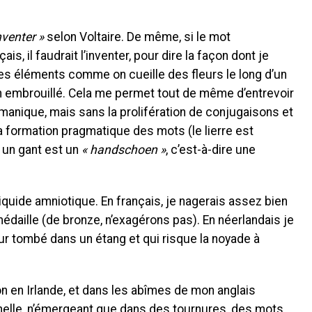
inventer »
selon Voltaire. De même, si le mot
ais, il faudrait l’inventer, pour dire la façon dont je
ses éléments comme on cueille des fleurs le long d’un
en embrouillé. Cela me permet tout de même d’entrevoir
manique, mais sans la prolifération de conjugaisons et
la formation pragmatique des mots (le lierre est
,
un gant est un
« handschoen »
, c’est-à-dire une
iquide amniotique. En français, je nagerais assez bien
daille (de bronze, n’exagérons pas). En néerlandais je
tombé dans un étang et qui risque la noyade à
on en Irlande, et dans les abîmes de mon anglais
inelle, n’émergeant que dans des tournures, des mots