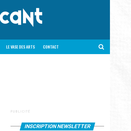
LE VASE DES ARTS
CONTACT
P U B L I C I T É
INSCRIPTION NEWSLETTER