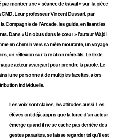
ar montrer une « séance de travail » sur la pièce
 la CMD. Leur professeur Vincent Dussart, par
e la Compagnie de l’Arcade, les guide, en lisant les
ts. Dans « Un obus dans le cœur » l’auteur Wajdi
homme en chemin vers sa mère mourante, un voyage
s, un réflexion sur la relation mère-fils. Le texte
haque acteur avançant pour prendre la parole. Le
insi une personne à de multiples facettes, alors
ibution individuelle.
Les voix sont claires, les attitudes aussi. Les
élèves ont déjà appris que la force d’un acteur
émerge quand il ne se cache pas derrière des
gestes parasites, se laisse regarder tel qu’il est