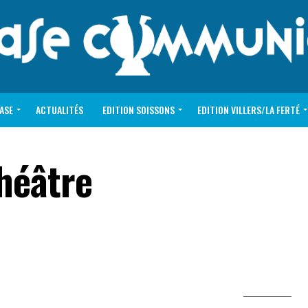
VASE
ACTUALITÉS
EDITION SOISSONS
EDITION VILLERS/LA FERTÉ
héâtre