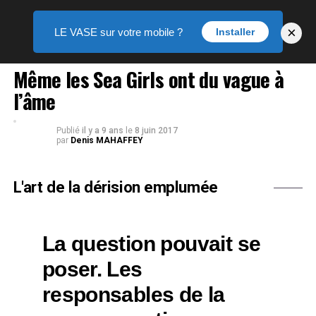
×
LE VASE sur votre mobile ?
Installer
THÉÂTRE
Même les Sea Girls ont du vague à
l’âme
Publié
il y a 9 ans
le
8 juin 2017
par
Denis MAHAFFEY
L'art de la dérision emplumée
La question pouvait se
poser. Les
responsables de la