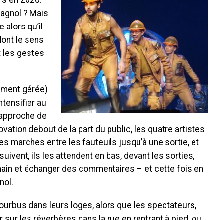
urs en 2020.
pagnol ? Mais
 alors qu’il
dont le sens
et les gestes
ement gérée)
tensifier au
’approche de
e ovation debout de la part du public, les quatre artistes
les marches entre les fauteuils jusqu’à une sortie, et
uivent, ils les attendent en bas, devant les sorties,
 main et échanger des commentaires – et cette fois en
nol.
 fourbus dans leurs loges, alors que les spectateurs,
sur les réverbères dans la rue en rentrant à pied, ou