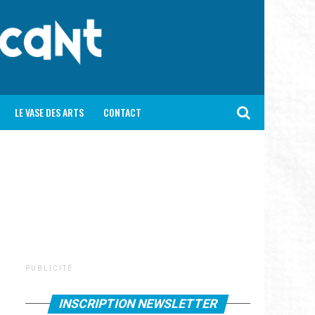
LE VASE DES ARTS
CONTACT
P U B L I C I T É
INSCRIPTION NEWSLETTER