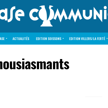
VASE
ACTUALITÉS
EDITION SOISSONS
EDITION VILLERS/LA FERTÉ
thousiasmants