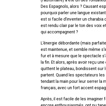
(l’autoritaire) a été un des fondate
Des Espagnols, alors ? Causant es
pourquoi parler une langue existante
est si facile d’inventer un charabia 
est rendu clair par le ton des voix 
qui accompagnent ?
L’énergie débordante (mais parfait
est maintenue, et semble même s’in
fur et à mesure que le spectacle s
la fin. Et alors, après avoir reçu un
quittent le plateau, bondissent sur 
partent. Quand les spectateurs les s
tendant la main pour leur serrer la
français, avec un fort accent espag
Après, il est facile de les imaginer
encore enthousiasmés, ont pu taper 