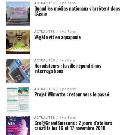
ACTUALITÉS
il y a 7 ans
Quand les médias nationaux s’arrêtent dans
l’Aisne
ACTUALITÉS
il y a 7 ans
Végéto vit en aquaponie
ACTUALITÉS
il y a 8 ans
Horodateurs : la ville répond à nos
interrogations
ACTUALITÉS
il y a 8 ans
Projet Wilmotte : retour vers le passé
ACTUALITÉS
il y a 8 ans
Cre@GrandSoissons : 2 jours d’ateliers
créatifs les 16 et 17 novembre 2018