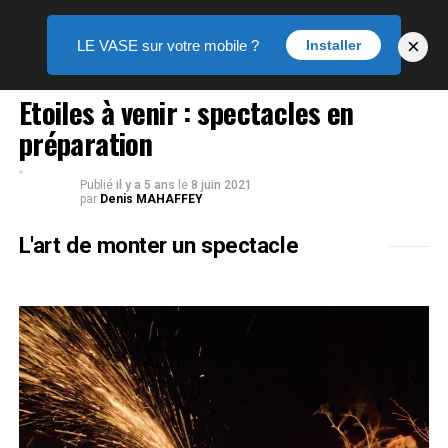
×
LE VASE sur votre mobile ?
Installer
LE VASE DES ARTS
Etoiles à venir : spectacles en
préparation
Publié
il y a 5 ans
le
8 juin 2021
par
Denis MAHAFFEY
L'art de monter un spectacle