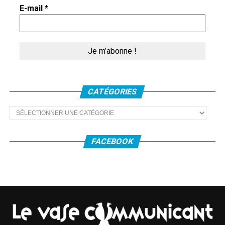
une maison
E-mail
*
de briques
rouges
datant de
la
CATÉGORIES
Catégories
Sylvie Pommerolle joue Chopin.
FACEBOOK
Reconstruction après la guerre de 14-18, le collectif
Résonances se retrouve pour répéter un spectacle sur
Chopin. Il reprend ainsi une formule qui l’a inspiré
plusieurs fois, notamment pour
Charlotte
,
son évocation
de la vie de l’artiste allemande Charlotte Salomon. La