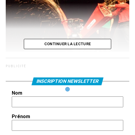
CONTINUER LA LECTURE
Cirque Isis : une déchiqueteuse transforme des branchages en jet de
lumière.
P U B L I C I T É
Les fermetures répétées de salles de spectacle n’ont pas
INSCRIPTION NEWSLETTER
empêché les artistes de continuer à avoir des idées, les
Nom
élaborer, puis mettre en scène et répéter ce qu’ils ont
conçu, sans la certitude de trouver un public. Salles, dates,
tournées ? On verra bien !
Prénom
A Aizy-
Jouy, dans