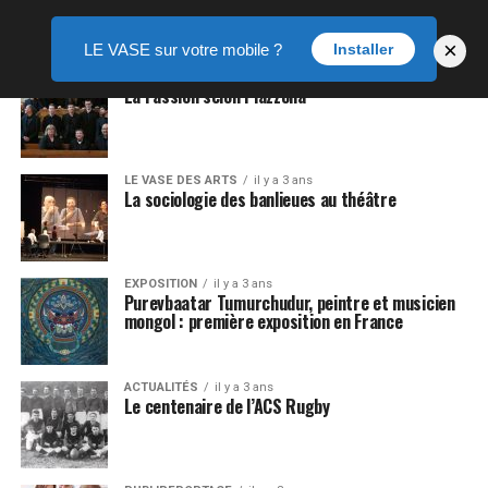
×
LE VASE sur votre mobile ?
Installer
DANSE
il y a 3 ans
La Passion selon Piazzolla
LE VASE DES ARTS
il y a 3 ans
La sociologie des banlieues au théâtre
EXPOSITION
il y a 3 ans
Purevbaatar Tumurchudur, peintre et musicien
mongol : première exposition en France
ACTUALITÉS
il y a 3 ans
Le centenaire de l’ACS Rugby