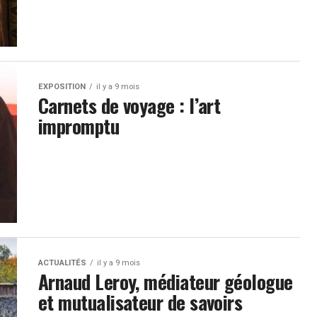
EXPOSITION
il y a 9 mois
Carnets de voyage : l’art
impromptu
ACTUALITÉS
il y a 9 mois
Arnaud Leroy, médiateur géologue
et mutualisateur de savoirs