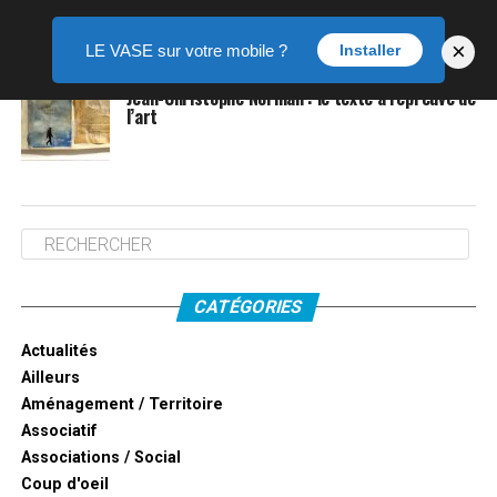
×
LE VASE sur votre mobile ?
Installer
EXPOSITION
il y a 2 mois
Jean-Christophe Norman : le texte à l’épreuve de
l’art
CATÉGORIES
Actualités
Ailleurs
Aménagement / Territoire
Associatif
Associations / Social
Coup d'oeil