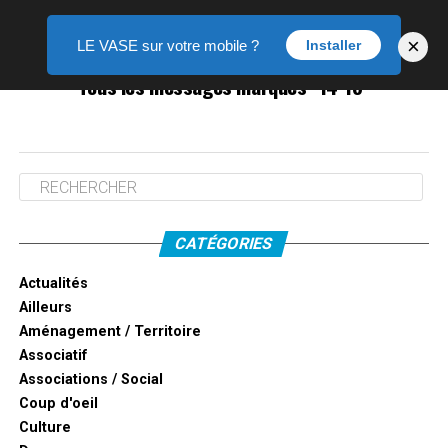
×
LE VASE sur votre mobile ?
Installer
Tous les messages marqués "14-18"
CATÉGORIES
Actualités
Ailleurs
Aménagement / Territoire
Associatif
Associations / Social
Coup d'oeil
Culture