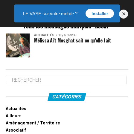
×
LE VASE sur votre mobile ?
Installer
Tous les messages marqués "boeuf"
ACTUALITÉS
il y a 8 ans
Mélissa Aït Mesghat sait ce qu’elle fait
CATÉGORIES
Actualités
Ailleurs
Aménagement / Territoire
Associatif