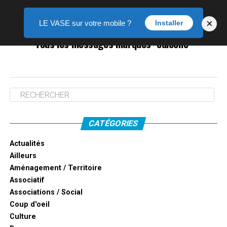
×
LE VASE sur votre mobile ?
Installer
Tous les messages marqués "calèche"
CATÉGORIES
Actualités
Ailleurs
Aménagement / Territoire
Associatif
Associations / Social
Coup d'oeil
Culture